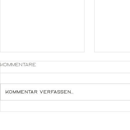
Kommentare
Kommentar verfassen...
Poincaré 36 - Oak
Im
High-Glo
MonitorE