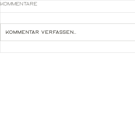
Kommentare
Kommentar verfassen...
Poincaré 36 - Oak
Im
High-Glo
MonitorE