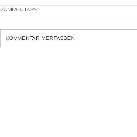
Kommentare
Kommentar verfassen...
Poincaré 36 - Oak
Im
High-Glo
MonitorE