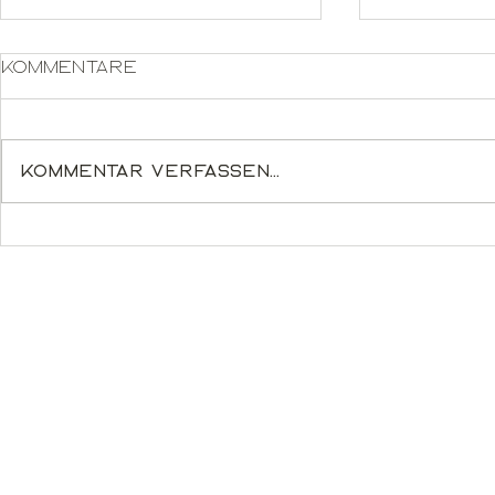
Kommentare
Kommentar verfassen...
Poincaré 36 - Oak
Im
High-Glo
MonitorE